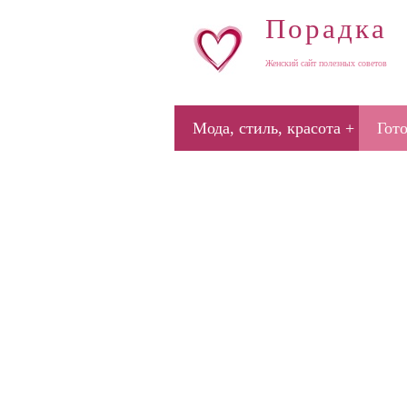
Порадка
Женский сайт полезных советов
Мода, стиль, красота
Гот