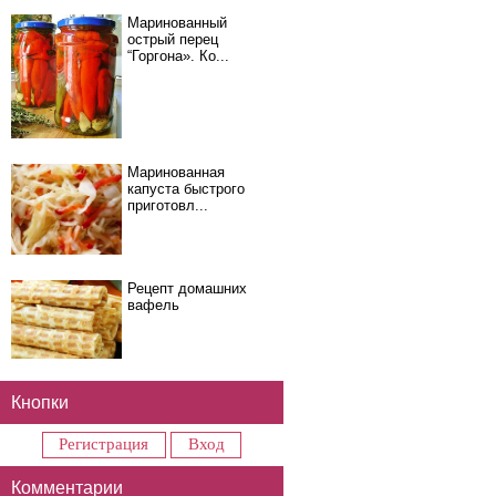
Маринованный
острый перец
“Горгона». Ко...
Маринованная
капуста быстрого
приготовл...
Рецепт домашних
вафель
Кнопки
Регистрация
Вход
Комментарии