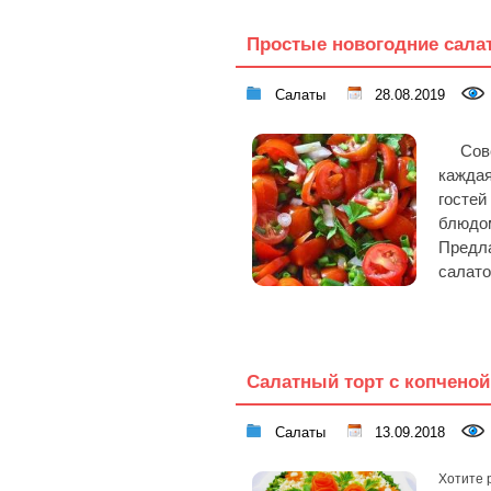
Простые новогодние салат
Салаты
28.08.2019
Сов
кажда
гостей
блюдо
Предла
салато
Салатный торт с копчено
Салаты
13.09.2018
Хотите 