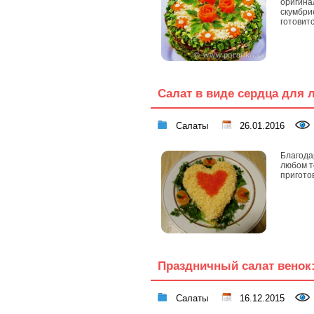
оригина
скумбри
готовит
Салат в виде сердца для
Салаты
26.01.2016
Благода
любом т
приготов
Праздничный салат венок
Салаты
16.12.2015