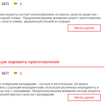
4473
1
ние рецепты пестрят разнообразием, но король салатов среди них –
огодний оливье. Предлагаем вашему вниманию рецепт приготовления
о салата оливье, украшенный елочкой из огурцов.
Читать далее
ыре варианта приготовления
5677
1
с отварными кальмарами – сытные и питательные. Их можно
вить с разными ингредиентами, используя различные ингредиенты и
ые соус с заправками. Предлагаем вашему вниманию четыре рецепта
вления вкусных салатов с кальмарами.
Читать далее