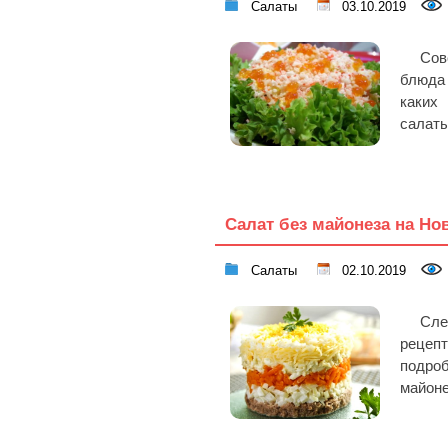
Салаты
03.10.2019
Сов
блюда
каких
салаты
Салат без майонеза на Но
Салаты
02.10.2019
Сле
рецеп
подро
майоне