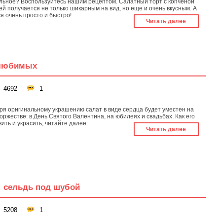
льное? Воспользуйтесь нашим рецептом. Салатный торт с копченой
ей получается не только шикарным на вид, но еще и очень вкусным. А
ся очень просто и быстро!
Читать далее
 любимых
4692
1
ря оригинальному украшению салат в виде сердца будет уместен на
оржестве: в День Святого Валентина, на юбилеях и свадьбах. Как его
ить и украсить, читайте далее.
Читать далее
: сельдь под шубой
5208
1