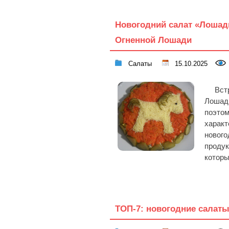
Новогодний салат «Лошадк
Огненной Лошади
Салаты
15.10.2025
Вст
Лошад
поэто
характ
новог
проду
которы
ТОП-7: новогодние салаты