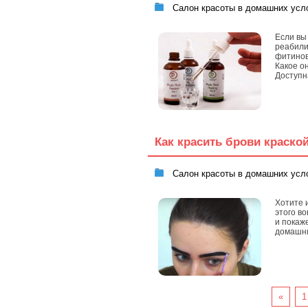
Салон красоты в домашних усл
Если вы
реабили
фитинов
Какое он
Доступн
Как красить брови краско
Салон красоты в домашних усл
Хотите 
этого в
и покаж
домашни
«
1