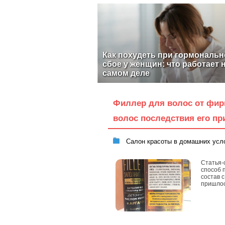
Как похудеть при гормональ
сбое у женщин: что работает 
самом деле
Филлер для волос от фир
волос последствия его п
Салон красоты в домашних усл
Статья-
способ 
состав 
пришлос