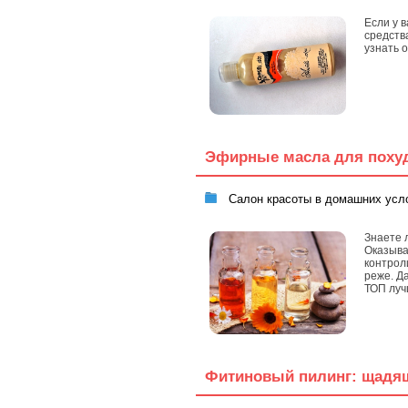
Если у 
средств
узнать 
Эфирные масла для похуд
Салон красоты в домашних усл
Знаете 
Оказыва
контрол
реже. Д
ТОП луч
Фитиновый пилинг: щадящ