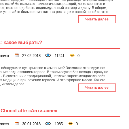
но всем! Не вызывают аллергических реакций, легко крепятся и
ся, можно подобрать индивидуальный размер и длину. В общем,
 и узнавайте больше о магнитных ресницах в нашей новой статье.
Читать далее
: какое выбрать?
овиях
27.02.2018
11241
0
х обнаружили пузырьковое высыпание? Возможно это вирусное
ание под названием герпес. В таком случае без похода к врачу не
ь. В сочетании с традиционной, неплохо зарекомендовала себя
я медицина при лечении герпеса. И это эфирное масло. Как его
, читаем далее.
Читать далее
ChocoLatte «Анти-акне»
овиях
30.01.2018
1985
0