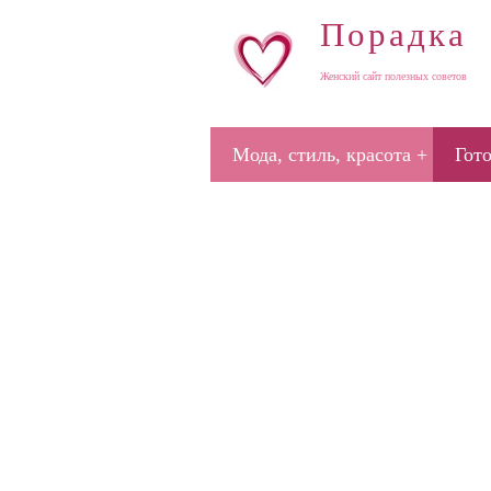
Порадка
Женский сайт полезных советов
Мода, стиль, красота
Гот