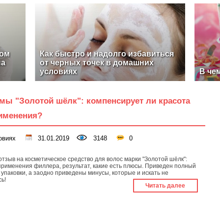
ном
Как быстро и надолго избавиться
на
от черных точек в домашних
условиях
В че
мы "Золотой шёлк": компенсирует ли красота
рименения?
овиях
31.01.2019
3148
0
отзыв на косметическое средство для волос марки "Золотой шёлк":
применения филлера, результат, какие есть плюсы. Приведен полный
с упаковки, а заодно приведены минусы, которые и искать не
ь!
Читать далее