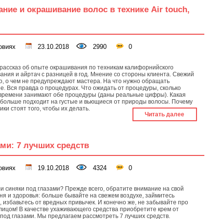
ие и окрашивание волос в технике Air touch,
овиях
23.10.2018
2990
0
рассказ об опыте окрашивания по техникам калифорнийского
ания и айртач с разницей в год. Мнение со стороны клиента. Свежий
То, о чем не предупреждают мастера. На что нужно обращать
е. Вся правда о процедурах. Что ожидать от процедуры, сколько
 времени занимают обе процедуры (даны реальные цифры). Какая
 больше подходит на густые и вьющиеся от природы волосы. Почему
ики стоят того, чтобы их делать.
Читать далее
ами: 7 лучших средств
овиях
19.10.2018
4324
0
и синяки под глазами? Прежде всего, обратите внимание на свой
ня и здоровья: больше бывайте на свежем воздухе, займитесь
, избавьтесь от вредных привычек. И конечно же, не забывайте про
 лицом! В качестве ухаживающего средства приобретите крем от
 под глазами. Мы предлагаем рассмотреть 7 лучших средств.