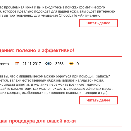
вас проблемная кожа и вы находитесь в поисках косметического
а, которое идеально подойдет для вашей кожи, вам будет интересно
отзыв про гель-пенку для умывания ChocoLatte «Анти-акне».
Читать далее
ения: полезно и эффективно!
овиях
21.11.2017
3258
0
ли вы, что с лишним весом можно бороться при помощи... запаха?
ется, запахи естественным образом влияют на участок мозга,
ирующий аппетит, и желание перекусить возникает намного
авайте рассмотрим, как можно похудеть с помощью эфирных масел,
ших средств, особенности применения (ванны, ингаляции и т.д.).
Читать далее
ая процедура для вашей кожи