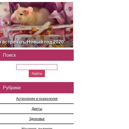
м встречать Новый год 2020
Поиск
Рубрики
Астрология и психология
Диеты
Здоровье
Маникюр, педикюр