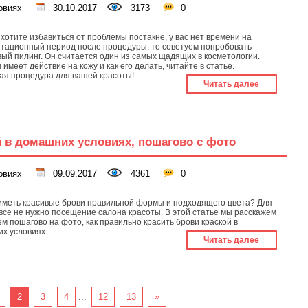
овиях
30.10.2017
3173
0
 хотите избавиться от проблемы постакне, у вас нет времени на
тационный период после процедуры, то советуем попробовать
ый пилинг. Он считается один из самых щадящих в косметологии.
 имеет действие на кожу и как его делать, читайте в статье.
ая процедура для вашей красоты!
Читать далее
й в домашних условиях, пошагово с фото
овиях
09.09.2017
4361
0
иметь красивые брови правильной формы и подходящего цвета? Для
овсе не нужно посещение салона красоты. В этой статье мы расскажем
ем пошагово на фото, как правильно красить брови краской в
х условиях.
Читать далее
2
3
4
...
12
13
»