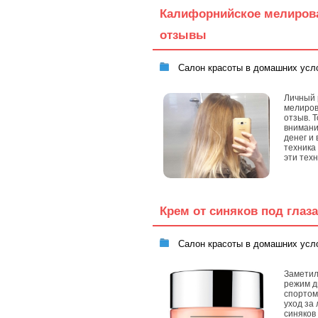
Калифорнийское мелирован
отзывы
Салон красоты в домашних усл
Личный 
мелиров
отзыв. 
внимани
денег и
техника
эти техн
Крем от синяков под глаз
Салон красоты в домашних усл
Заметил
режим д
спортом
уход за
синяков