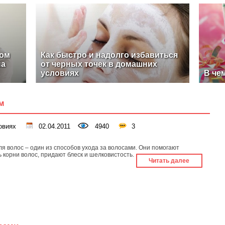
ном
Как быстро и надолго избавиться
на
от черных точек в домашних
условиях
В че
м
овиях
02.04.2011
4940
3
ля волос – один из способов ухода за волосами. Они помогают
ь корни волос, придают блеск и шелковистость.
Читать далее