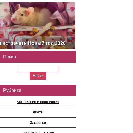
м встречать Новый год 2020
Поиск
Рубрики
Астрология и психология
Диеты
Здоровье
Маникюр, педикюр