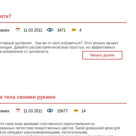
ита?
овиях
11.03.2011
3471
4
отивный целлюлит... Как же от него избавиться? Этот вопрос мучает
женщин. Давайте рассмотрим несколько простых, но эффективных
в избавления от целлюлита.
Читать далее
и тела своими руками
овиях
11.03.2011
15677
14
те свою кожу кремами собственного приготовления из
рванных лепестков лекарственных цветов. Такой домашний крем для
тела обладает ранозаживляющими, питательными,