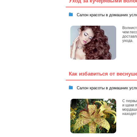
Уход за кучерявыми воло
Салон красоты в домашних усл
Волнист
чем пес
доставл
ухода.
Как избавиться от веснуш
Салон красоты в домашних усл
С первы
и щеки 
мордашк
находят 