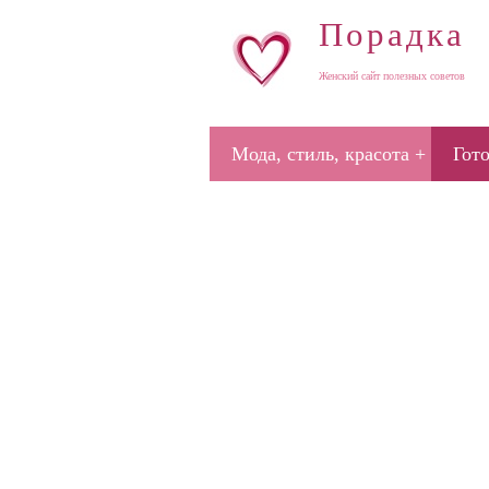
Порадка
Женский сайт полезных советов
Мода, стиль, красота
Гот