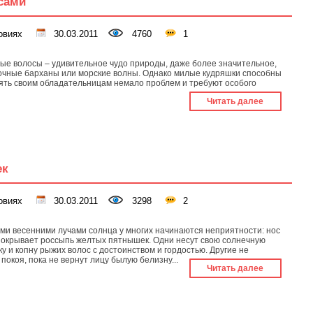
сами
овиях
30.03.2011
4760
1
ые волосы – удивительное чудо природы, даже более значительное,
очные барханы или морские волны. Однако милые кудряшки способны
ять своим обладательницам немало проблем и требуют особого
Читать далее
ек
овиях
30.03.2011
3298
2
ми весенними лучами солнца у многих начинаются неприятности: нос
покрывает россыпь желтых пятнышек. Одни несут свою солнечную
у и копну рыжих волос с достоинством и гордостью. Другие не
покоя, пока не вернут лицу былую белизну...
Читать далее