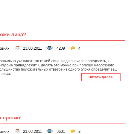
кожи лица?
овиях
23.03.2011
4209
4
равильно ухаживать за кожей лица, надо сначала определить, к
типу она принадлежит. Сделать это можно при помощи несложного
Большинство положительных ответов из одного блока определят ваш
и лица.
Читать далее
и против!
овиях
21.03.2011
3601
2