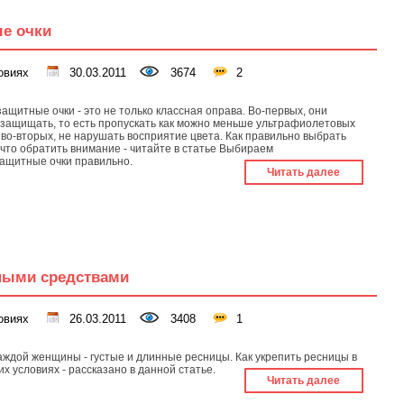
е очки
овиях
30.03.2011
3674
2
ащитные очки - это не только классная оправа. Во-первых, они
защищать, то есть пропускать как можно меньше ультрафиолетовых
а во-вторых, не нарушать восприятие цвета. Как правильно выбрать
а что обратить внимание - читайте в статье Выбираем
ащитные очки правильно.
Читать далее
ными средствами
овиях
26.03.2011
3408
1
аждой женщины - густые и длинные ресницы. Как укрепить ресницы в
х условиях - рассказано в данной статье.
Читать далее