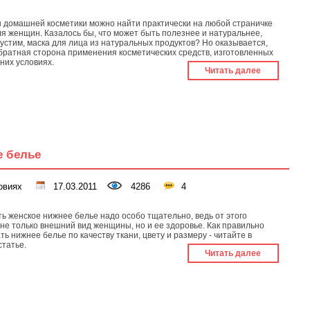
 домашней косметики можно найти практически на любой страничке
ля женщин. Казалось бы, что может быть полезнее и натуральнее,
пустим, маска для лица из натуральных продуктов? Но оказывается,
обратная сторона применения косметических средств, изготовленных
них условиях.
Читать далее
е белье
овиях
17.03.2011
4286
4
ь женское нижнее белье надо особо тщательно, ведь от этого
 не только внешний вид женщины, но и ее здоровье. Как правильно
ь нижнее белье по качеству ткани, цвету и размеру - читайте в
статье.
Читать далее