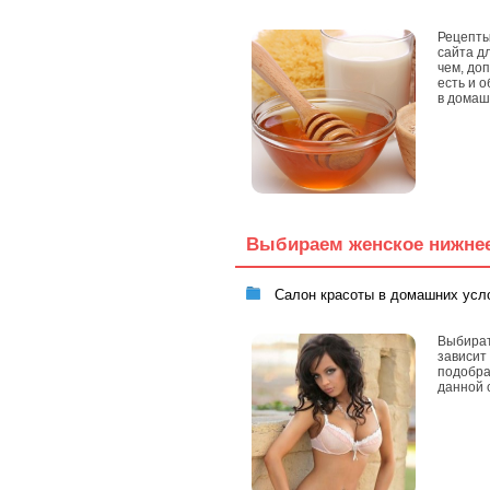
Рецепты
сайта д
чем, до
есть и 
в домаш
Выбираем женское нижне
Салон красоты в домашних усл
Выбират
зависит
подобрат
данной 