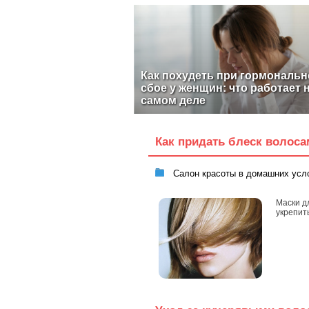
Как похудеть при гормональ
сбое у женщин: что работает 
самом деле
Как придать блеск волоса
Салон красоты в домашних усл
Маски д
укрепит