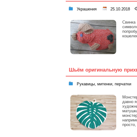
Украшения
25.10.2018
Свинка 
символо
попробу
кошелек
Шьём оригинальную прихв
Рукавицы, митенки, перчатки
Монстер
давно я
художни
матушка
монсте
наприме
просто,