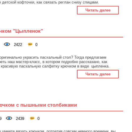
 детской кофточки, как связать реглан снизу спицами.
Читать далее
ючком "Цыпленок"
2422
0
оригинально украсить пасхальный стол? Тогда предлагаем
еть наш мастер-класс, в котором подробно рассказано, как
ь красивую пасхальную салфетку крючком в виде цыпленка.
Читать далее
рючком с пышными столбиками
9
2439
0
 умеете вязать крючком, потратив совсем немного времени, вы