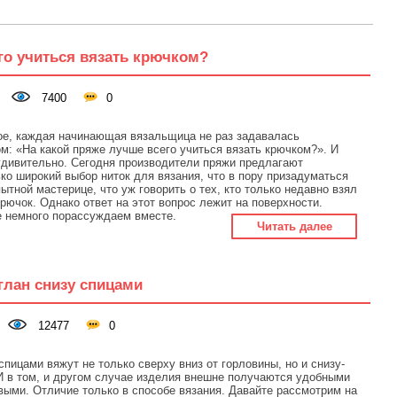
го учиться вязать крючком?
7400
0
ое, каждая начинающая вязальщица не раз задавалась
м: «На какой пряже лучше всего учиться вязать крючком?». И
удивительно. Сегодня производители пряжи предлагают
ко широкий выбор ниток для вязания, что в пору призадуматься
ытной мастерице, что уж говорить о тех, кто только недавно взял
крючок. Однако ответ на этот вопрос лежит на поверхности.
е немного порассуждаем вместе.
Читать далее
глан снизу спицами
12477
0
спицами вяжут не только сверху вниз от горловины, но и снизу-
И в том, и другом случае изделия внешне получаются удобными
выми. Отличие только в способе вязания. Давайте рассмотрим на