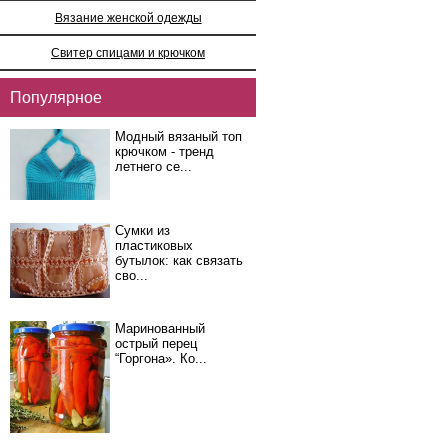
Вязание женской одежды
Свитер спицами и крючком
Популярное
Модный вязаный топ
крючком - тренд
летнего се...
Сумки из
пластиковых
бутылок: как связать
сво...
Маринованный
острый перец
“Горгона». Ко...