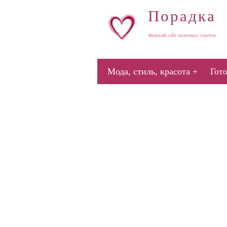
Порадка
Женский сайт полезных советов
Мода, стиль, красота
Гот