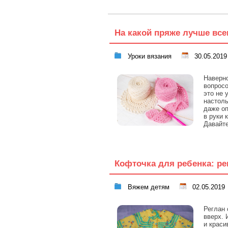
На какой пряже лучше все
Уроки вязания
30.05.2019
Наверн
вопросо
это не 
настоль
даже оп
в руки 
Давайт
Кофточка для ребенка: ре
Вяжем детям
02.05.2019
Реглан 
вверх. 
и краси