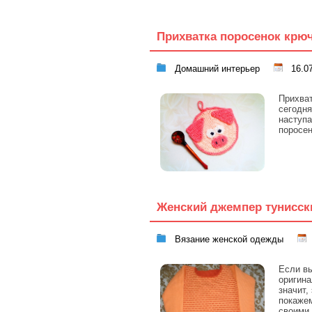
Прихватка поросенок крю
Домашний интерьер
16.07
Прихват
сегодня
наступа
поросен
Женский джемпер тунисск
Вязание женской одежды
Если вы
оригин
значит,
покажем
своими 