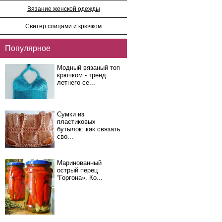
Вязание женской одежды
Свитер спицами и крючком
Популярное
Модный вязаный топ
крючком - тренд
летнего се...
Сумки из
пластиковых
бутылок: как связать
сво...
Маринованный
острый перец
“Горгона». Ко...