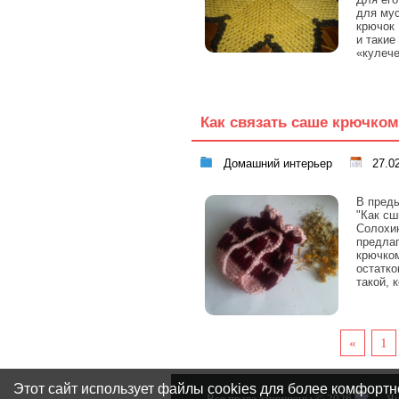
для мус
крючок 
и такие
«кулеч
Как связать саше крючком
Домашний интерьер
27.02
В преды
"Как сш
Солохин
предлаг
крючком
остатко
такой, 
«
1
Этот сайт использует файлы cookies для более комфортн
Все права защищены © 2026