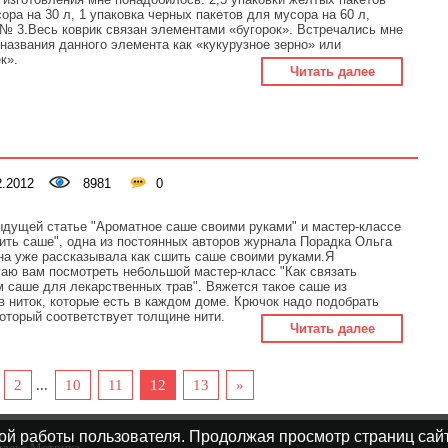
ора на 30 л, 1 упаковка черных пакетов для мусора на 60 л,
№ 3.Весь коврик связан элементами «бугорок». Встречались мне
 названия данного элемента как «кукурузное зерно» или
ек».
Читать далее
.2012
8981
0
дущей статье "Ароматное саше своими руками" и мастер-классе
ить саше", одна из постоянных авторов журнала Порадка Ольга
а уже рассказывала как сшить саше своими руками.Я
аю вам посмотреть небольшой мастер-класс "Как связать
 саше для лекарственных трав". Вяжется такое саше из
в ниток, которые есть в каждом доме. Крючок надо подобрать
который соответствует толщине нити.
Читать далее
2
...
10
11
12
13
»
ой работы пользователя. Продолжая просмотр страниц сайт