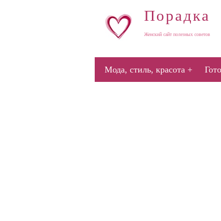
Порадка
Женский сайт полезных советов
Мода, стиль, красота
Гот