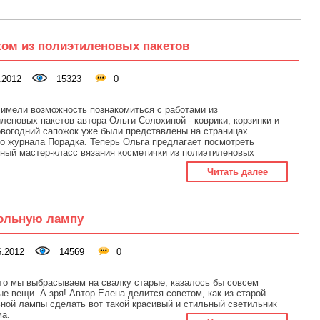
ком из полиэтиленовых пакетов
.2012
15323
0
имели возможность познакомиться с работами из
леновых пакетов автора Ольги Солохиной - коврики, корзинки и
вогодний сапожок уже были представлены на страницах
о журнала Порадка. Теперь Ольга предлагает посмотреть
ный мастер-класс вязания косметички из полиэтиленовых
в.
Читать далее
тольную лампу
.2012
14569
0
то мы выбрасываем на свалку старые, казалось бы совсем
е вещи. А зря! Автор Елена делится советом, как из старой
ной лампы сделать вот такой красивый и стильный светильник
ма.