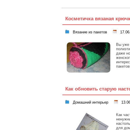
Косметичка вязаная крюч
Вязание из пакетов
17.06
Вы уже 
полиэти
даже но
женског
интерес
пакето
Как обновить старую нас
Домашний интерьер
13.06
Как час
ненужны
настоль
для до