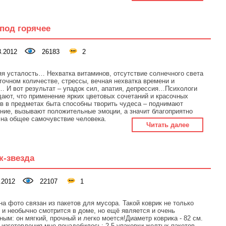
под горячее
.2012
26183
2
я усталость… Нехватка витаминов, отсутствие солнечного света
точном количестве, стрессы, вечная нехватка времени и
 И вот результат – упадок сил, апатия, депрессия…Психологи
ают, что применение ярких цветовых сочетаний и красочных
в в предметах быта способны творить чудеса – поднимают
ние, вызывают положительные эмоции, а значит благоприятно
на общее самочувствие человека.
Читать далее
к-звезда
.2012
22107
1
на фото связан из пакетов для мусора. Такой коврик не только
 и необычно смотрится в доме, но ещё является и очень
ным: он мягкий, прочный и легко моется!Диаметр коврика - 82 см.
 изготовления мне понадобилось: 2,5 упаковки желтых пакетов