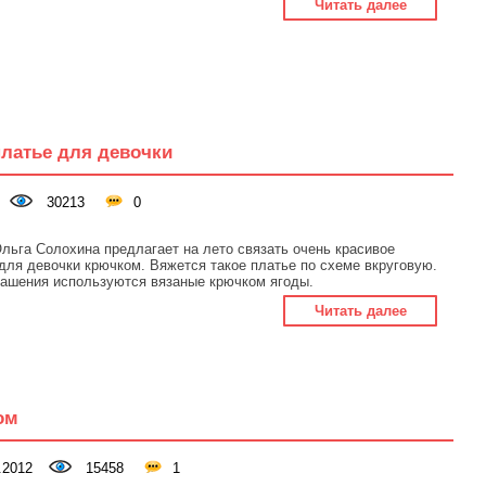
Читать далее
платье для девочки
30213
0
льга Солохина предлагает на лето связать очень красивое
для девочки крючком. Вяжется такое платье по схеме вкруговую.
рашения используются вязаные крючком ягоды.
Читать далее
ом
.2012
15458
1