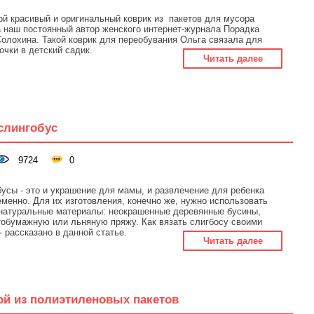
ой красивый и оригинальный коврик из пакетов для мусора
 наш постоянный автор женского интернет-журнала Порадка
олохина. Такой коврик для переобувания Ольга связала для
очки в детский садик.
Читать далее
слингобус
9724
0
усы - это и украшение для мамы, и развлечение для ребенка
менно. Для их изготовления, конечно же, нужно использовать
 натуральные материалы: неокрашенные деревянные бусины,
обумажную или льняную пряжу. Как вязать слигбосу своими
- рассказано в данной статье.
Читать далее
ой из полиэтиленовых пакетов