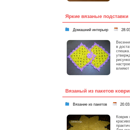
Яркие вязаные подставки 
Домашний интерьер
28.03
Весення
в доста
спешка…
утвержд
рисунко
настрое
влияют 
Вязаный из пакетов коври
Вязание из пакетов
20.03
Коврик 
красиво
практич
Для его