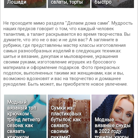
Лошади
салаты, торты
быстро
Не проходите мимо раздела "Делаем дома сами". Мудрость
наших предков говорит о том, что каждый человек
талантлив, а талант раскрывается во время творчества. Вы
думаете, что это не о вас и не для вас? А загляните в
рубрики, где представлены мастер классы изготовления
самых разнообразных изделий в следующих техниках:
шитье и вязание, декупаж и мыловарение, украшения
своими руками, изготовление игрушек из бросового
материала и оформление подарков. Фото прекрасных
поделок, выполненных такими же женщинами, как и вы,
возможно вдохновят и вас на творчество и домашнее
рукоделие. Быть может, вы приобретете новое увлечение.
Модный
вязаный топ
Сумки из
крючком -
пластиковых
тренд летнего
бутылок: как
Модные
сезона: как
связать
вязаные снуды
связать
своими
в 2022 году:
крючком
руками?
тренды, узоры