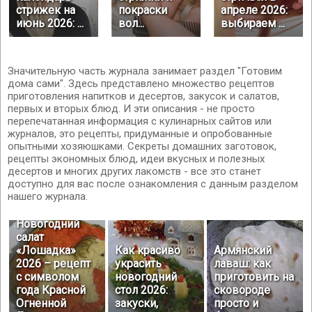
стрижек на
покраски
апреле 2026:
июнь 2026: ...
вол...
выбираем ...
Значительную часть журнала занимает раздел "Готовим
дома сами". Здесь представлено множество рецептов
приготовления напитков и десертов, закусок и салатов,
первых и вторых блюд. И эти описания - не просто
перепечатанная информация с кулинарных сайтов или
журналов, это рецепты, придуманные и опробованные
опытными хозяюшками. Секреты домашних заготовок,
рецепты экономных блюд, идеи вкусных и полезных
десертов и многих других лакомств - все это станет
доступно для вас после ознакомления с данным разделом
нашего журнала.
Новогодний
салат
«Лошадка»
Как красиво
Армянский
2026 – рецепт
украсить
лаваш: как
с символом
новогодний
приготовить на
года Красной
стол 2026:
сковороде
Огненной
закуски,
просто и