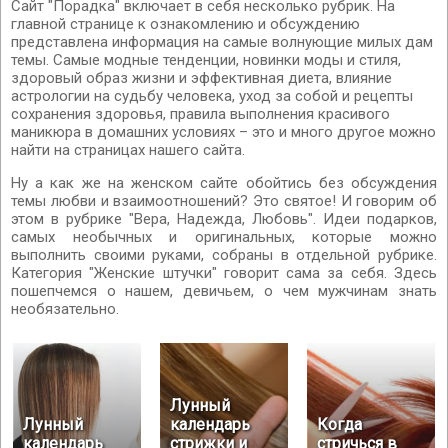
Сайт "Порадка" включает в себя несколько рубрик. На
главной странице к ознакомлению и обсуждению
представлена информация на самые волнующие милых дам
темы. Самые модные тенденции, новинки моды и стиля,
здоровый образ жизни и эффективная диета, влияние
астрологии на судьбу человека, уход за собой и рецепты
сохранения здоровья, правила выполнения красивого
маникюра в домашних условиях – это и много другое можно
найти на страницах нашего сайта.
Ну а как же на женском сайте обойтись без обсуждения
темы любви и взаимоотношений? Это святое! И говорим об
этом в рубрике "Вера, Надежда, Любовь". Идеи подарков,
самых необычных и оригинальных, которые можно
выполнить своими руками, собраны в отдельной рубрике.
Категория "Женские штучки" говорит сама за себя. Здесь
пошепчемся о нашем, девичьем, о чем мужчинам знать
необязательно.
Лунный
Лунный
календарь
Когда
календарь
стрижки и
стричься в