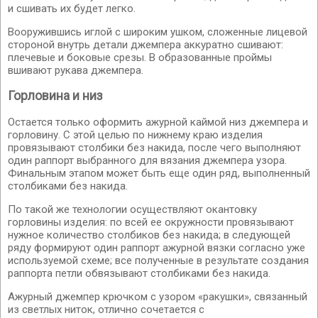
и сшивать их будет легко.
Вооружившись иглой с широким ушком, сложенные лицевой
стороной внутрь детали джемпера аккуратно сшивают:
плечевые и боковые срезы. В образованные проймы
вшивают рукава джемпера.
Горловина и низ
Остается только оформить ажурной каймой низ джемпера и
горловину. С этой целью по нижнему краю изделия
провязывают столбики без накида, после чего выполняют
один раппорт выбранного для вязания джемпера узора.
Финальным этапом может быть еще один ряд, выполненный
столбиками без накида.
По такой же технологии осуществляют окантовку
горловины изделия: по всей ее окружности провязывают
нужное количество столбиков без накида; в следующей
ряду формируют один раппорт ажурной вязки согласно уже
используемой схеме; все полученные в результате создания
раппорта петли обвязывают столбиками без накида.
Ажурный джемпер крючком с узором «ракушки», связанный
из светлых ниток, отлично сочетается с